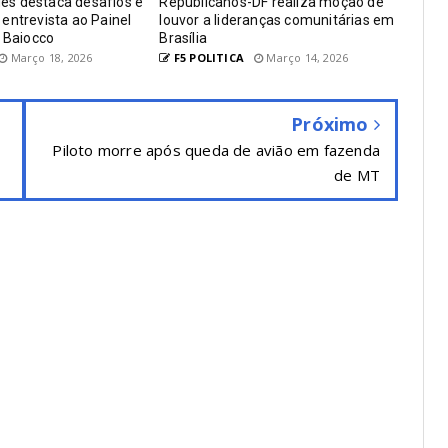
s destaca desafios e
Republicanos-DF realiza moção de
entrevista ao Painel
louvor a lideranças comunitárias em
a Baiocco
Brasília
Março 18, 2026
F5 POLITICA
Março 14, 2026
Próximo
Piloto morre após queda de avião em fazenda
de MT