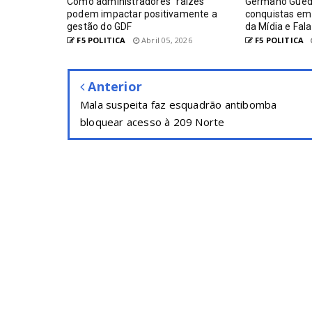
Como administradores “raízes”
Germano Guede
podem impactar positivamente a
conquistas em 
gestão do GDF
da Mídia e Fal
F5 POLITICA
Abril 05, 2026
F5 POLITICA
Anterior
Mala suspeita faz esquadrão antibomba
bloquear acesso à 209 Norte