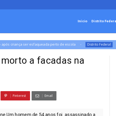
Início
Distrito Feder
da perto de escola
GDF libera R$ 42,1 milhões
Distrito Federal
morto a facadas na
Pinterest
Email
line Um homem de 54 anos foi assassinado a