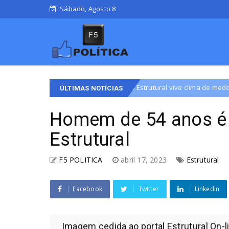
Sábado, Agosto 8
omunidade da Estrutural vive clima de medo após criança ser esfaquea
ÚLTIMAS NOTÍCIAS
Homem de 54 anos é 
Estrutural
F5 POLITICA
abril 17, 2023
Estrutural
Facebook
Twitter
Linkedin
Imagem cedida ao portal Estrutural On-