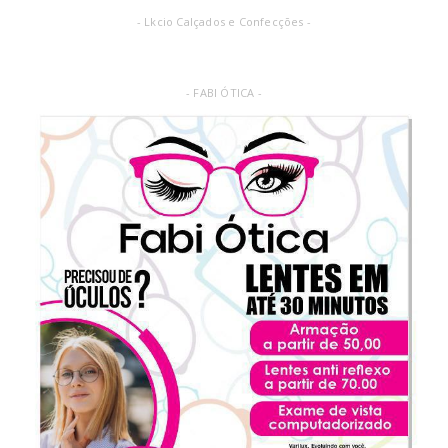
- Lkcio Calçados e Confecções -
- FABI ÓTICA -