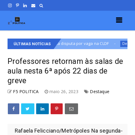
 diálogo na disputa por vaga na CLDF
Martins Machad
Destaque
ÚLTIMAS NOTÍCIAS
Professores retornam às salas de
aula nesta 6ª após 22 dias de
greve
F5 POLITICA
maio 26, 2023
Destaque
Rafaela Felicciano/Metrópoles Na segunda-