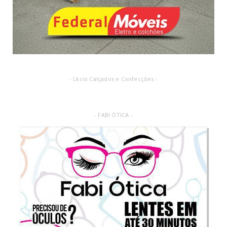
- Lkcio Calçados e Confecções -
- FABI ÓTICA -