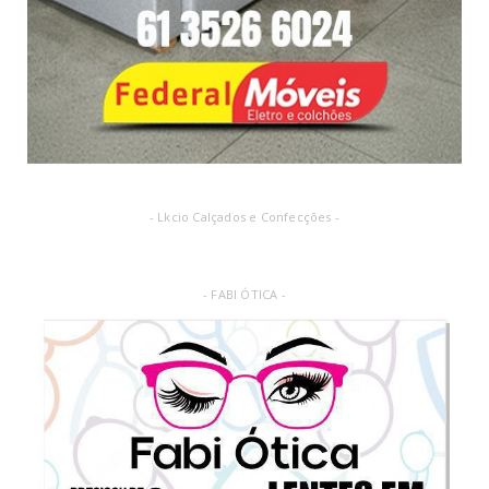
- Lkcio Calçados e Confecções -
- FABI ÓTICA -