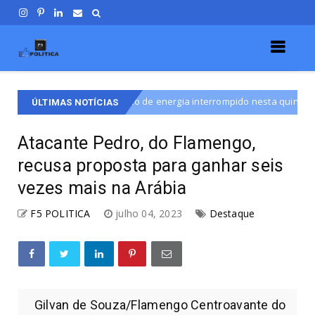
ornecimento de energia interrompido nesta quinta-feira (6)
Desta
ÚLTIMAS NOTÍCIAS
Atacante Pedro, do Flamengo,
recusa proposta para ganhar seis
vezes mais na Arábia
F5 POLITICA
julho 04, 2023
Destaque
Gilvan de Souza/Flamengo Centroavante do