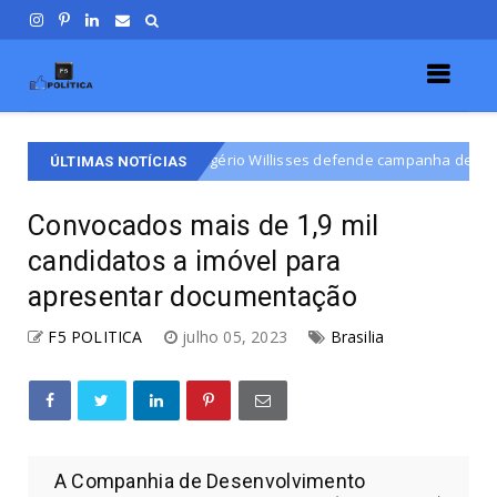
Rogério Willisses defende campanha de respeito e diálogo na di
que
ÚLTIMAS NOTÍCIAS
Convocados mais de 1,9 mil
candidatos a imóvel para
apresentar documentação
F5 POLITICA
julho 05, 2023
Brasilia
A Companhia de Desenvolvimento