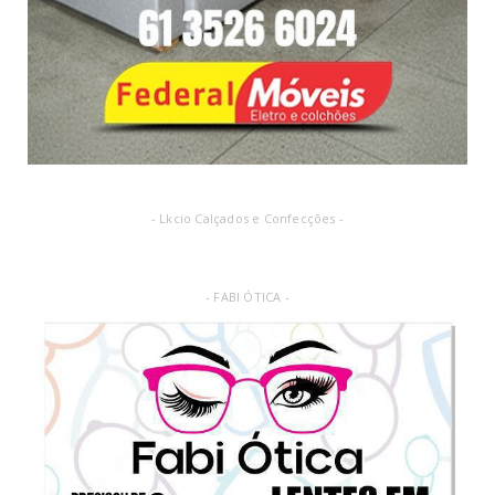
- Lkcio Calçados e Confecções -
- FABI ÓTICA -