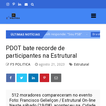
Corrupção? Cappelli responde: “Sou PSB”
Celina contr
Brasilia
ÚLTIMAS NOTÍCIAS
PDOT bate recorde de
participantes na Estrutural
F5 POLITICA
agosto 21, 2023
Estrutural
512 moradores compareceram no evento
Foto: Francisco Gelielçon / Estrutural On-line
Neste sábado (19/08), aconteceu na Cidade