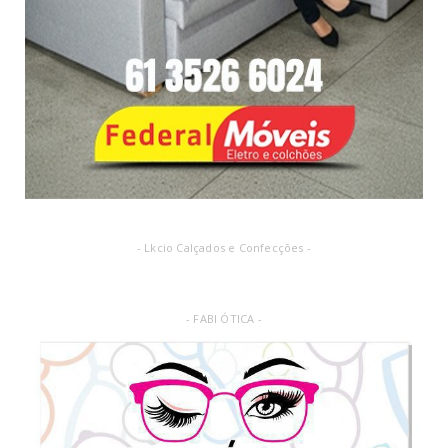
- Lkcio Calçados e Confecções -
- FABI ÓTICA -