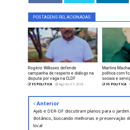
POSTAGENS RELACIONADAS
Rogério Willisses defende
Martins Macha
campanha de respeito e diálogo na
política com f
disputa por vaga na CLDF
sociais e serv
F5 POLITICA
Agosto 07, 2026
F5 POLITICA
Anterior
Ajab e DER-DF discutiram planos para o Jardim
Botânico, buscando melhorias e preservação d
local