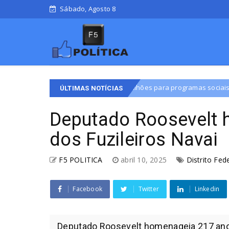
Sábado, Agosto 8
ra R$ 42,1 milhões para programas sociais
Ende
Distrito Federal
ÚLTIMAS NOTÍCIAS
Deputado Roosevelt 
dos Fuzileiros Navai
F5 POLITICA
abril 10, 2025
Distrito Fed
Facebook
Twitter
Linkedin
Deputado Roosevelt homenageia 217 anos