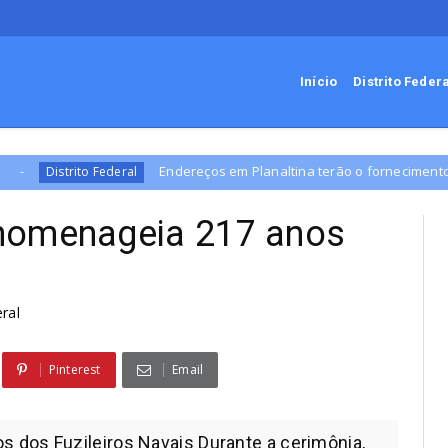
Início
Distrito Feder
reços em Planaltina terão o fornecimento de energia interrompido nesta
homenageia 217 anos
eral
Pinterest
Email
 dos Fuzileiros Navais Durante a cerimônia,