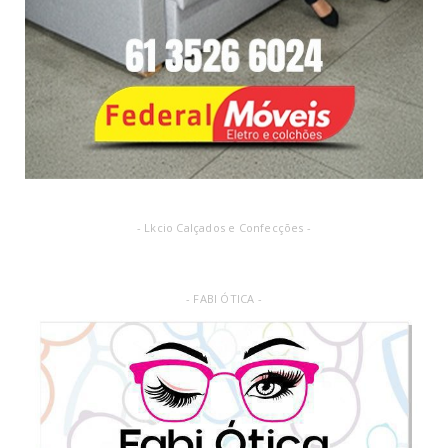
- Lkcio Calçados e Confecções -
- FABI ÓTICA -