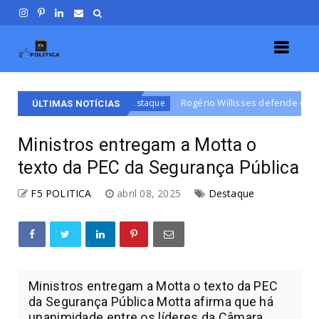
e
Rogério Willisses defende campanha de respeito e
Destaque
ÚLTIMAS NOTÍCIAS
Ministros entregam a Motta o
texto da PEC da Segurança Pública
F5 POLITICA
abril 08, 2025
Destaque
Ministros entregam a Motta o texto da PEC
da Segurança Pública Motta afirma que há
unanimidade entre os líderes da Câmara