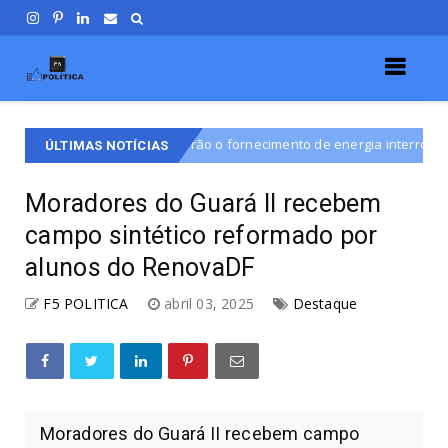
ltina terão o fornecimento de energia interrompido nesta quinta-feira 
ÚLTIMAS NOTÍCIAS
Moradores do Guará II recebem
campo sintético reformado por
alunos do RenovaDF
F5 POLITICA
abril 03, 2025
Destaque
Moradores do Guará II recebem campo