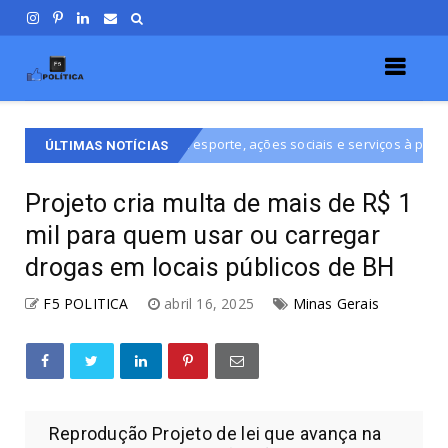
foco em esporte, ações sociais e serviços à população do DF
Des
ÚLTIMAS NOTÍCIAS
Projeto cria multa de mais de R$ 1
mil para quem usar ou carregar
drogas em locais públicos de BH
F5 POLITICA
abril 16, 2025
Minas Gerais
Reprodução Projeto de lei que avança na