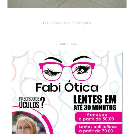
- Lkcio Calçados e Confecções -
- FABI ÓTICA -