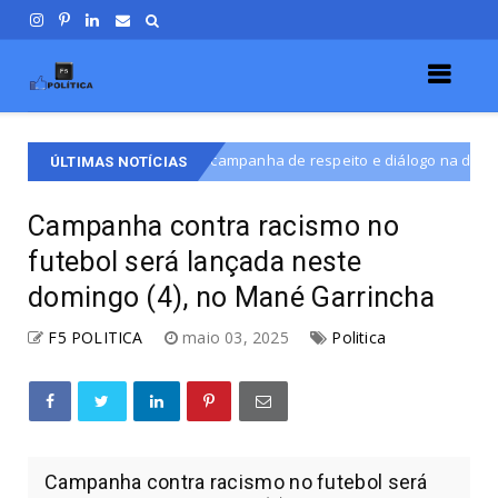
e campanha de respeito e diálogo na disputa por vaga na CLDF
D
ÚLTIMAS NOTÍCIAS
Campanha contra racismo no
futebol será lançada neste
domingo (4), no Mané Garrincha
F5 POLITICA
maio 03, 2025
Politica
Campanha contra racismo no futebol será