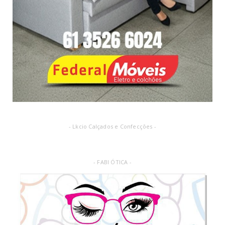
- Lkcio Calçados e Confecções -
- FABI ÓTICA -