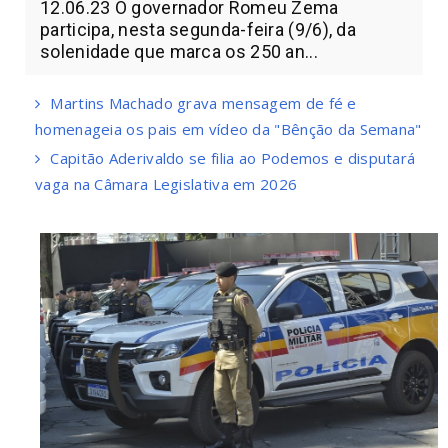
12.06.23 O governador Romeu Zema
participa, nesta segunda-feira (9/6), da
solenidade que marca os 250 an...
Martins Machado grava mensagem de fé e
homenageia os pais em vídeo da "Bênção da Semana"
Capitão Aderivaldo se filia ao Podemos e disputará
vaga na Câmara Legislativa em 2026