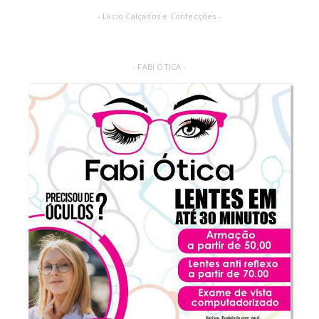
- Lkcio Calçados e Confecções -
- FABI ÓTICA -