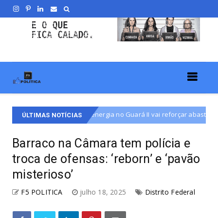
de energia no Guará II vai reforçar abastecimento para 180 mil morad
ÚLTIMAS NOTÍCIAS
Barraco na Câmara tem polícia e
troca de ofensas: ‘reborn’ e ‘pavão
misterioso’
F5 POLITICA
julho 18, 2025
Distrito Federal