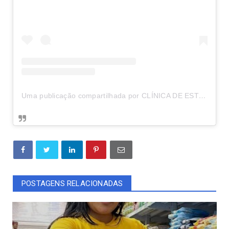
Uma publicação compartilhada por CLÍNICA DE ESTÉTICA EM BRASÍLIA (@belaesteticaavancadaa)
POSTAGENS RELACIONADAS