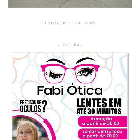
- Lkcio Calçados e Confecções -
- FABI ÓTICA -