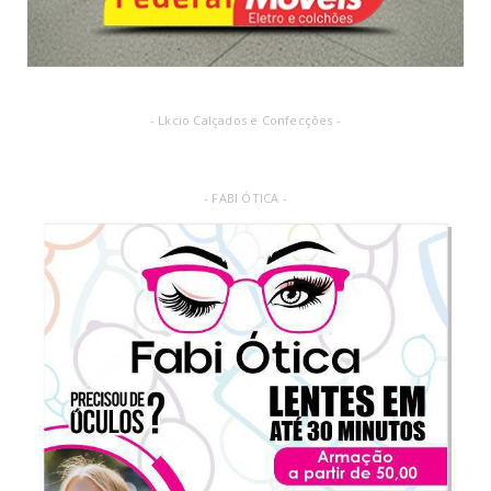
- Lkcio Calçados e Confecções -
- FABI ÓTICA -