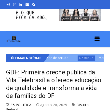
ce de Arruda
Martins Machado grava mensagem de f
Destaque
ÚLTIMAS NOTÍCIAS
GDF: Primeira creche pública da
Vila Telebrasília oferece educação
de qualidade e transforma a vida
de famílias do DF
F5 POLITICA
agosto 20, 2025
Distrito
Federal