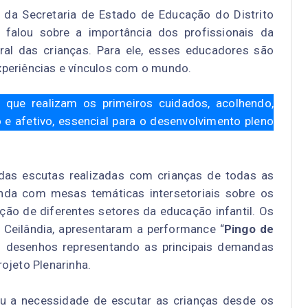
o da Secretaria de Estado de Educação do Distrito
, falou sobre a importância dos profissionais da
ral das crianças. Para ele, esses educadores são
xperiências e vínculos com o mundo.
l que realizam os primeiros cuidados, acolhendo,
e afetivo, essencial para o desenvolvimento pleno
as escutas realizadas com crianças de todas as
inda com mesas temáticas intersetoriais sobre os
ação de diferentes setores da educação infantil. Os
 Ceilândia, apresentaram a performance “
Pingo de
m desenhos representando as principais demandas
ojeto Plenarinha.
ou a necessidade de escutar as crianças desde os