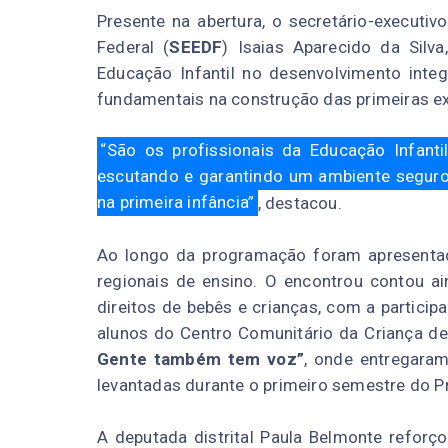
Presente na abertura, o secretário-executiv
Federal (
SEEDF
) Isaias Aparecido da Silva
Educação Infantil no desenvolvimento integ
fundamentais na construção das primeiras e
“
São os profissionais da Educação Infanti
escutando e garantindo um ambiente seguro 
na primeira infância”
, destacou.
Ao longo da programação foram apresentad
regionais de ensino. O encontrou contou a
direitos de bebês e crianças, com a particip
alunos do Centro Comunitário da Criança de
Gente também tem voz”
, onde entregara
levantadas durante o primeiro semestre do Pr
A deputada distrital Paula Belmonte reforç