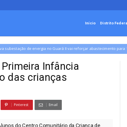
Início
Distrito Feder
a no Guará II vai reforçar abastecimento para 180 mil moradores
 Primeira Infância
o das crianças
e
Pinterest
Email
lunos do Centro Comunitário da Criança de