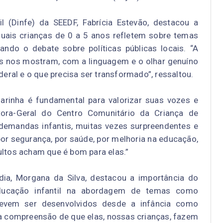
il (Dinfe) da SEEDF, Fabrícia Estevão, destacou a
uais crianças de 0 a 5 anos refletem sobre temas
iando o debate sobre políticas públicas locais.
“A
es nos mostram, com a linguagem e o olhar genuíno
ederal e o que precisa ser transformado”
, ressaltou.
narinha é fundamental para valorizar suas vozes e
tora-Geral do Centro Comunitário da Criança de
 demandas infantis, muitas vezes surpreendentes e
or segurança, por saúde, por melhoria na educação,
ultos acham que é bom para elas.
”
ia, Morgana da Silva, destacou a importância do
educação infantil na abordagem de temas como
evem ser desenvolvidos desde a infância como
a compreensão de que elas, nossas crianças, fazem