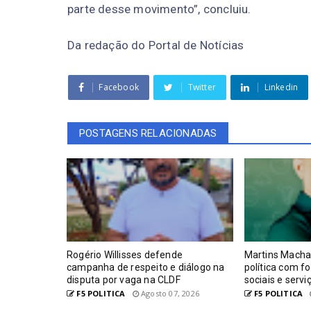
parte desse movimento”
, concluiu.
Da redação do Portal de Notícias
Facebook
Twitter
Linkedin
POSTAGENS RELACIONADAS
Rogério Willisses defende
Martins Macha
campanha de respeito e diálogo na
política com f
disputa por vaga na CLDF
sociais e serv
F5 POLITICA
Agosto 07, 2026
F5 POLITICA