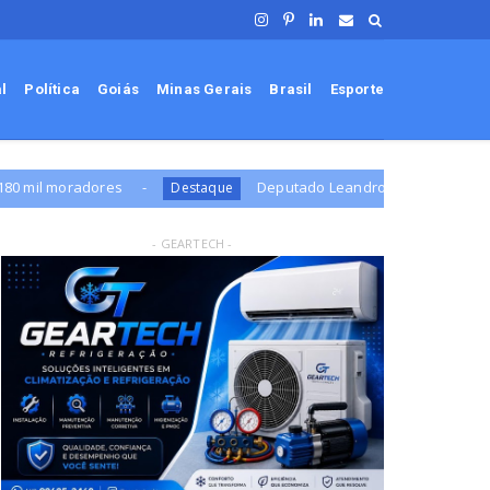
al
Política
Goiás
Minas Gerais
Brasil
Esporte
Deputado Leandro de Jesus pede ao STF que PGR avalie 
Destaque
- GEARTECH -