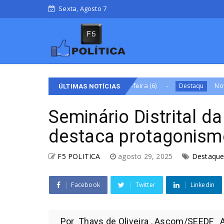
Sexta, Agosto 7
ido nesta quinta-feira (6)
Nova subestação de energi
Destaqu
ÚLTIMAS NOTÍCIAS
Seminário Distrital da
destaca protagonism
F5 POLITICA
agosto 29, 2025
Destaqu
Facebook
Twitter
Linkedin
Por Thays de Oliveira , Ascom/SEEDF A