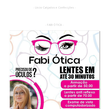
- Lkcio Calçados e Confecções -
- FABI ÓTICA -