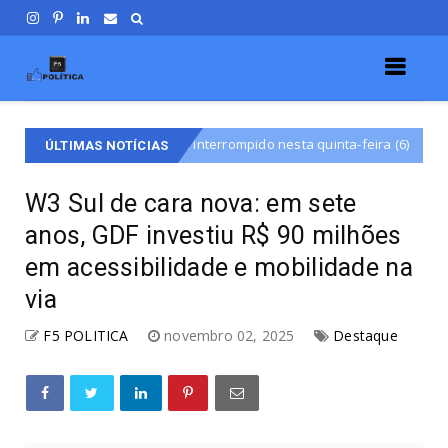
nterrompido nesta quinta-feira (6)
Nova subestação de
Destaqu
ÚLTIMAS NOTÍCIAS
W3 Sul de cara nova: em sete
anos, GDF investiu R$ 90 milhões
em acessibilidade e mobilidade na
via
F5 POLITICA
novembro 02, 2025
Destaque