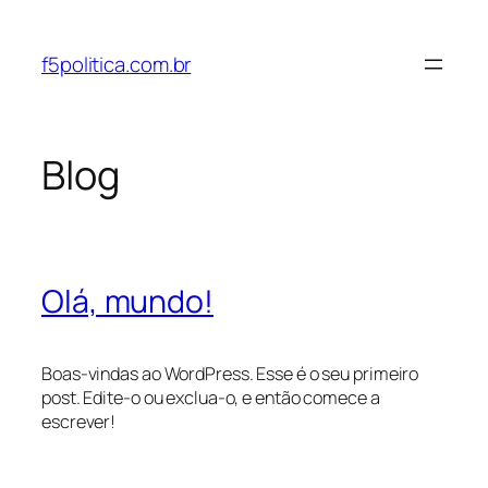
Pular
para
f5politica.com.br
o
conteúdo
Blog
Olá, mundo!
Boas-vindas ao WordPress. Esse é o seu primeiro
post. Edite-o ou exclua-o, e então comece a
escrever!