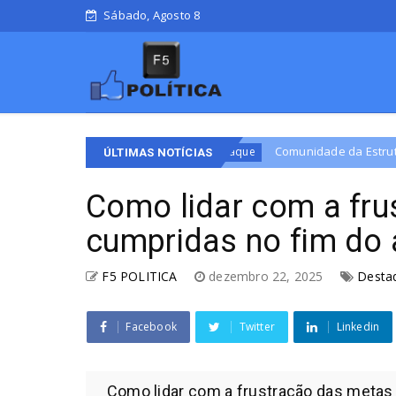
Sábado, Agosto 8
DF
Comunidade da Estrutural vive clima de medo apó
Destaque
ÚLTIMAS NOTÍCIAS
Como lidar com a fru
cumpridas no fim do
F5 POLITICA
dezembro 22, 2025
Desta
Facebook
Twitter
Linkedin
Como lidar com a frustração das metas 