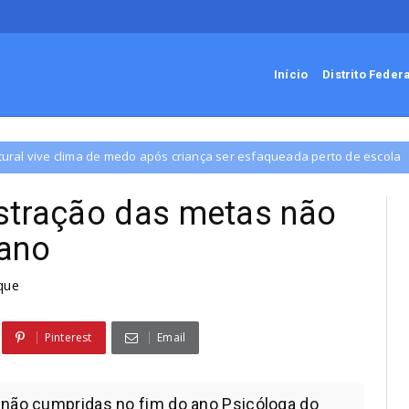
Início
Distrito Feder
s criança ser esfaqueada perto de escola
GDF 
Distrito Federal
stração das metas não
 ano
que
Pinterest
Email
não cumpridas no fim do ano Psicóloga do