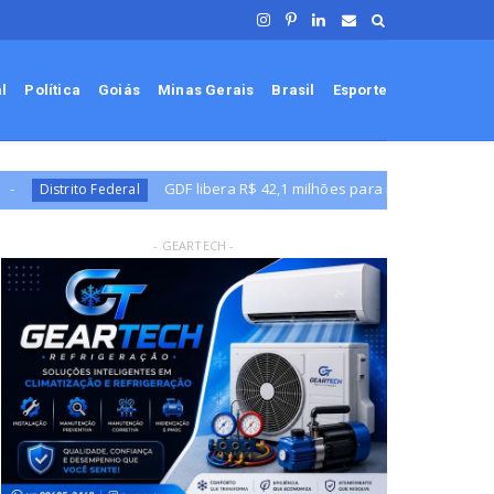
al
Política
Goiás
Minas Gerais
Brasil
Esporte
libera R$ 42,1 milhões para programas sociais
Distrito Federal
- GEARTECH -