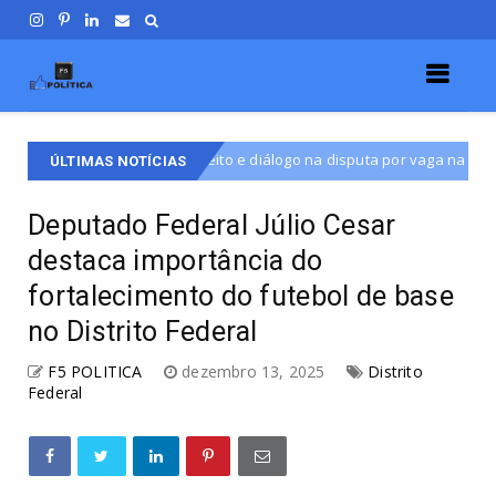
e respeito e diálogo na disputa por vaga na CLDF
M
Destaque
ÚLTIMAS NOTÍCIAS
Deputado Federal Júlio Cesar
destaca importância do
fortalecimento do futebol de base
no Distrito Federal
F5 POLITICA
dezembro 13, 2025
Distrito
Federal