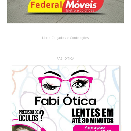
- Lkcio Calçados e Confecções -
- FABI ÓTICA -