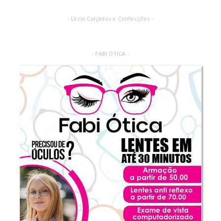
- Lkcio Calçados e Confecções -
- FABI ÓTICA -