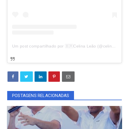
Um post compartilhado por 🇧🇷Celina Leão (@celinaleao)
POSTAGENS RELACIONADAS