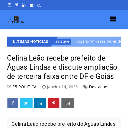
e
Rogério Willisses defende campanha de respeito e 
Destaque
ÚLTIMAS NOTÍCIAS
Celina Leão recebe prefeito de
Águas Lindas e discute ampliação
de terceira faixa entre DF e Goiás
F5 POLITICA
janeiro 14, 2026
Destaque
Celina Leão recebe prefeito de Águas Lindas