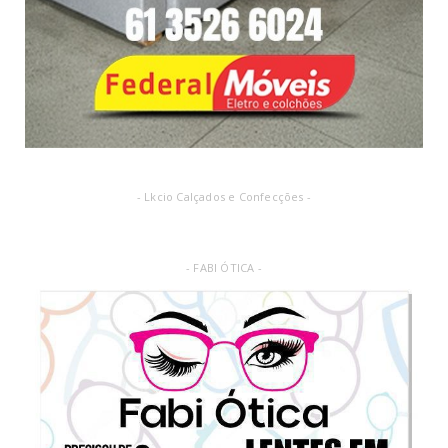
- Lkcio Calçados e Confecções -
- FABI ÓTICA -