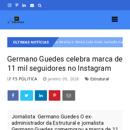
avanço da direita e deixa Lula mais isolado na América do Sul
D
ÚLTIMAS NOTÍCIAS
Germano Guedes celebra marca de
11 mil seguidores no Instagram
F5 POLITICA
janeiro 09, 2026
Estrutural
Jornalista Germano Guedes O ex-
administrador da Estrutural e jornalista
Germano Guedes comemorou a marca de 11