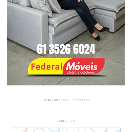
- Lkcio Calçados e Confecções -
- FABI ÓTICA -