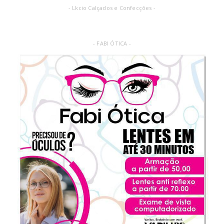
- Lkcio Calçados e Confecções -
- FABI ÓTICA -