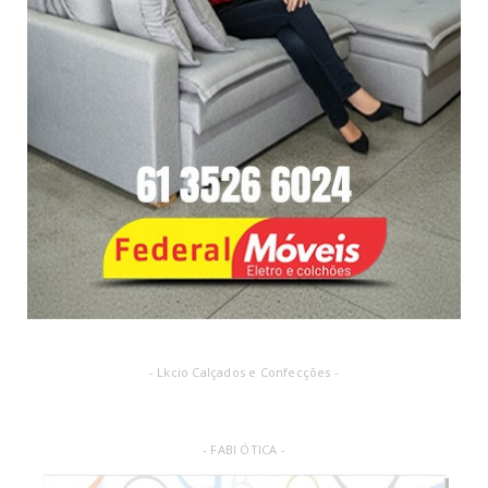
- Lkcio Calçados e Confecções -
- FABI ÓTICA -