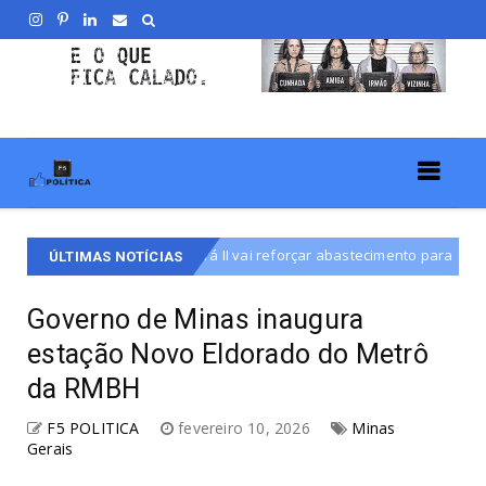
o Guará II vai reforçar abastecimento para 180 mil moradores
De
ÚLTIMAS NOTÍCIAS
Governo de Minas inaugura
estação Novo Eldorado do Metrô
da RMBH
F5 POLITICA
fevereiro 10, 2026
Minas
Gerais