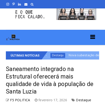
(6)
Nova subestação de energia no Guará II vai refor
Destaqu
ÚLTIMAS NOTÍCIAS
Saneamento integrado na
Estrutural oferecerá mais
qualidade de vida à população de
Santa Luzia
F5 POLITICA
fevereiro 17, 2026
Destaque