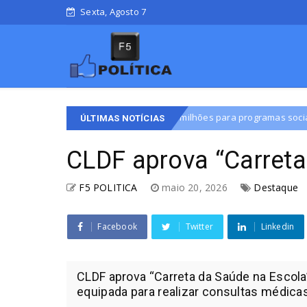
Sexta, Agosto 7
libera R$ 42,1 milhões para programas sociais
Distrito Federal
ÚLTIMAS NOTÍCIAS
CLDF aprova “Carreta
F5 POLITICA
maio 20, 2026
Destaque
Facebook
Twitter
Linkedin
CLDF aprova “Carreta da Saúde na Escol
equipada para realizar consultas médicas