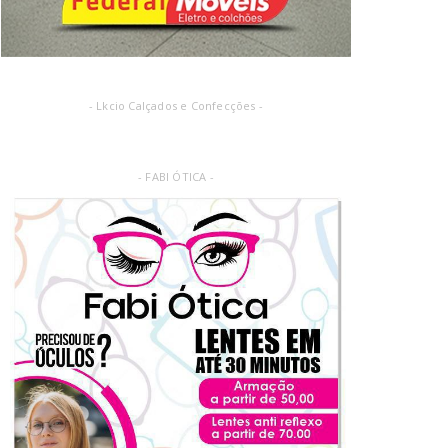
- Lkcio Calçados e Confecções -