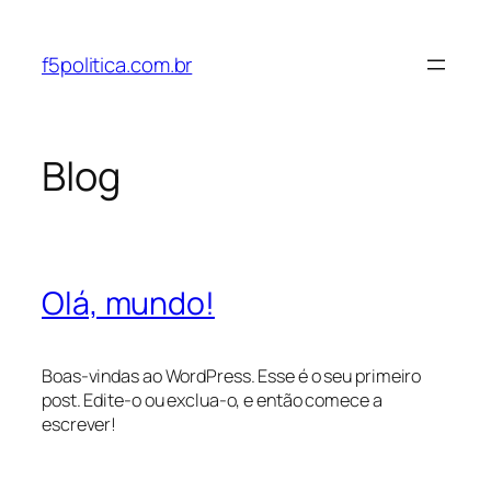
Pular
para
f5politica.com.br
o
conteúdo
Blog
Olá, mundo!
Boas-vindas ao WordPress. Esse é o seu primeiro
post. Edite-o ou exclua-o, e então comece a
escrever!