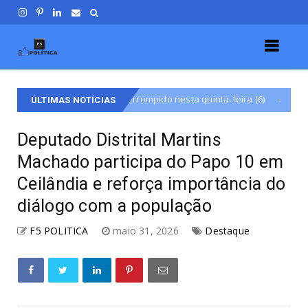
rgia interrompido nesta quinta-feira (6)
Nova subesta
Destaqu
ÚLTIMAS NOTÍCIAS
Deputado Distrital Martins
Machado participa do Papo 10 em
Ceilândia e reforça importância do
diálogo com a população
F5 POLITICA
maio 31, 2026
Destaque