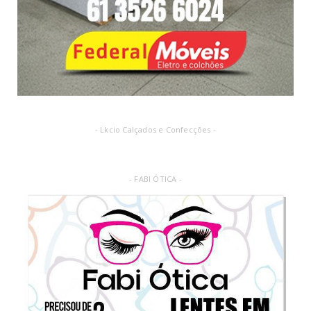
- Lkcio Calçados e Confecções -
- FABI ÓTICA -