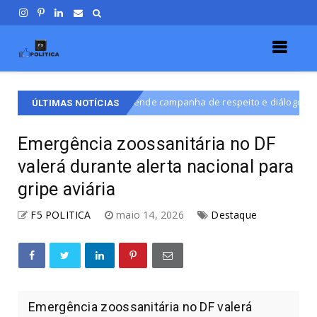
 defende campanha de respeito e diálogo na disputa por vaga na CLDF
ÚLTIMAS NOTÍCIAS
Emergência zoossanitária no DF
valerá durante alerta nacional para
gripe aviária
F5 POLITICA
maio 14, 2026
Destaque
Emergência zoossanitária no DF valerá