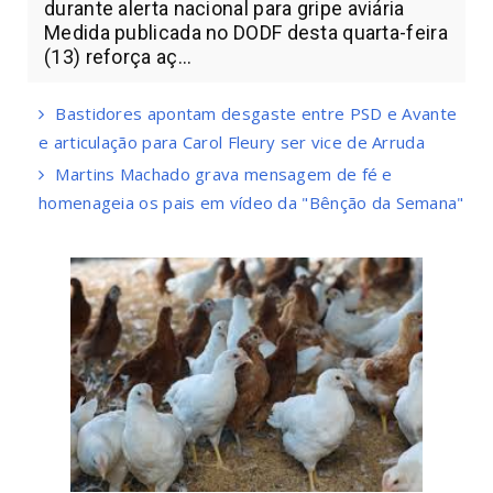
durante alerta nacional para gripe aviária
Medida publicada no DODF desta quarta-feira
(13) reforça aç...
Bastidores apontam desgaste entre PSD e Avante
e articulação para Carol Fleury ser vice de Arruda
Martins Machado grava mensagem de fé e
homenageia os pais em vídeo da "Bênção da Semana"