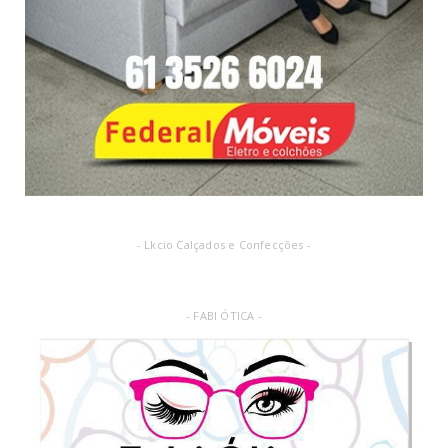
- Lkcio Calçados e Confecções -
- FABI ÓTICA -