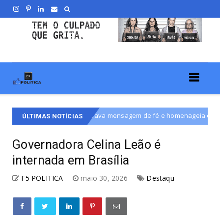
Machado grava mensagem de fé e homenageia os pais em vídeo da "B
ÚLTIMAS NOTÍCIAS
Governadora Celina Leão é
internada em Brasília
F5 POLITICA
maio 30, 2026
Destaqu