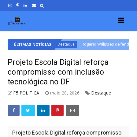
e
Rogério Willisses defende campanha de respeito e 
Destaque
ÚLTIMAS NOTÍCIAS
Projeto Escola Digital reforça
compromisso com inclusão
tecnológica no DF
F5 POLITICA
maio 28, 2026
Destaque
Projeto Escola Digital reforça compromisso