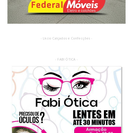
- Lkcio Calçados e Confecções -
- FABI ÓTICA -