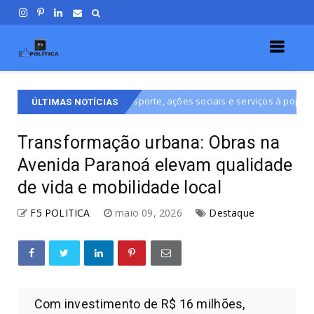
co em esporte, ações sociais e serviços à população do DF
Desta
ÚLTIMAS NOTÍCIAS
Transformação urbana: Obras na
Avenida Paranoá elevam qualidade
de vida e mobilidade local
F5 POLITICA
maio 09, 2026
Destaque
Com investimento de R$ 16 milhões,