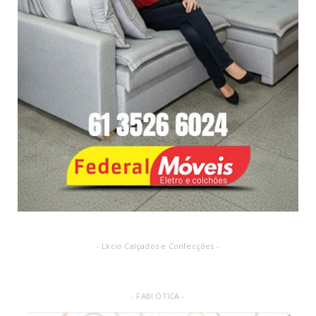
- Lkcio Calçados e Confecções -
- FABI ÓTICA -