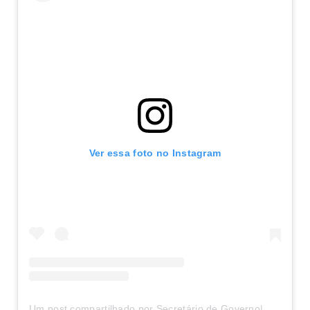
Ver essa foto no Instagram
Um post compartilhado por Secretário de Governo|Movimento Mulheres que movem a Cidade (@vicenildooficial)