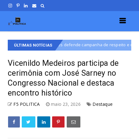
o Willisses defende campanha de respeito e diálogo na disputa por va
ÚLTIMAS NOTÍCIAS
Vicenildo Medeiros participa de
cerimônia com José Sarney no
Congresso Nacional e destaca
encontro histórico
F5 POLITICA
maio 23, 2026
Destaque