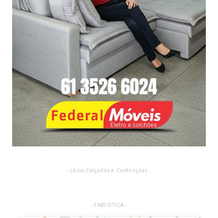
- Lkcio Calçados e Confecções -
- FABI ÓTICA -