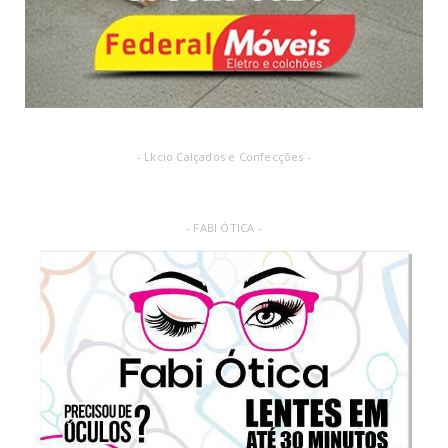
- Lkcio Calçados e Confecções -
- FABI ÓTICA -