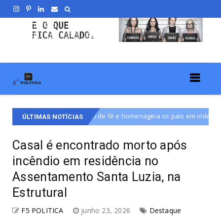
ensagem de fé e homenageia os pais em vídeo da "Bênção da Semana
ÚLTIMAS NOTÍCIAS
Casal é encontrado morto após
incêndio em residência no
Assentamento Santa Luzia, na
Estrutural
F5 POLITICA
junho 23, 2026
Destaque