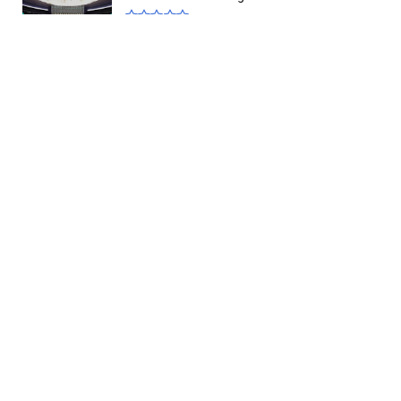
Lideranças comunitárias da Cidade
Estrutural apresentam dem...
Republicanos-DF reafirma apoio à
reeleição de Celina Leão e ...
Presidente da Novacap sinaliza novas
convocações e reacende ...
Deputado distrital Martins Machado
participa de sessão solen...