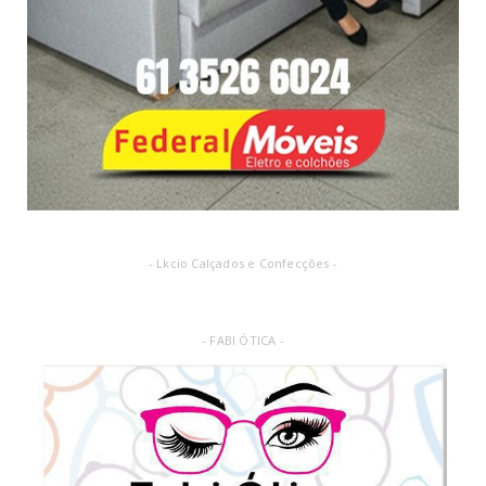
- Lkcio Calçados e Confecções -
- FABI ÓTICA -