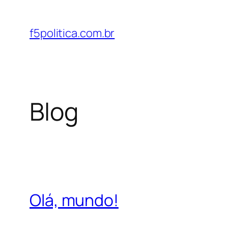
Pular
para
f5politica.com.br
o
conteúdo
Blog
Olá, mundo!