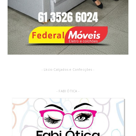
- Lkcio Calçados e Confecções -
- FABI ÓTICA -