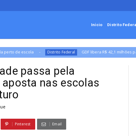
Início
Distrito Feder
GDF libera R$ 42,1 milhões para programas sociais
Distrito Federal
dade passa pela
 aposta nas escolas
turo
que
Pinterest
Email