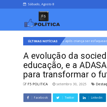
Sábado, Agosto 8
vive clima de medo após criança ser esfaqueada perto de escola
ÚLTIMAS NOTÍCIAS
A evolução da socie
educação, e a ADASA
para transformar o fu
F5 POLITICA
setembro 30, 2025
Desta
Facebook
Twitter
Linkedin