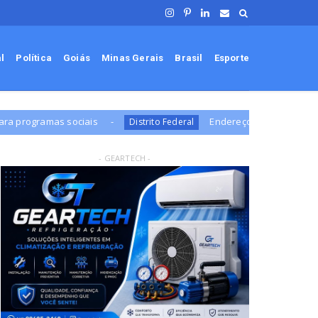
al
Política
Goiás
Minas Gerais
Brasil
Esporte
Endereços em Planaltina terão o fornecimento de
Distrito Federal
- GEARTECH -