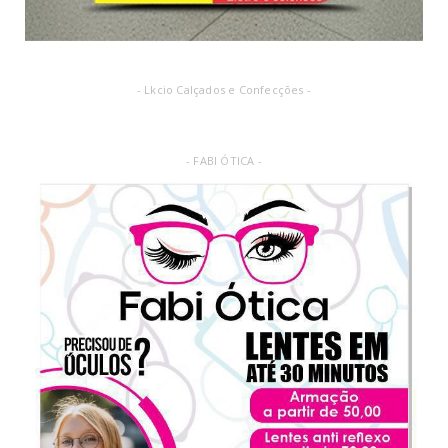
- Lkcio Calçados e Confecções -
- FABI ÓTICA -