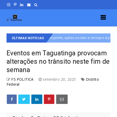
foco em esporte, ações sociais e serviços à população do DF
Des
ÚLTIMAS NOTÍCIAS
Eventos em Taguatinga provocam
alterações no trânsito neste fim de
semana
F5 POLITICA
setembro 20, 2025
Distrito
Federal