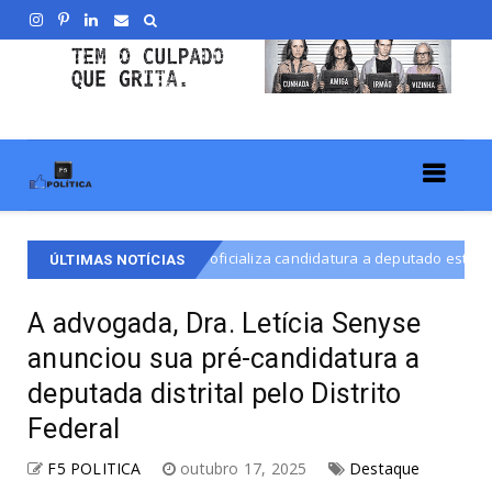
çarino", oficializa candidatura a deputado estadual em Goiás
De
ÚLTIMAS NOTÍCIAS
A advogada, Dra. Letícia Senyse
anunciou sua pré-candidatura a
deputada distrital pelo Distrito
Federal
F5 POLITICA
outubro 17, 2025
Destaque