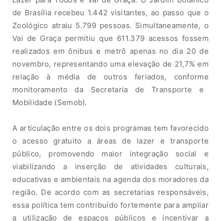
d
e
Brasília
recebeu 1.442 visitantes,
ao
p
ass
o
qu
e o
Zoológico atraiu 5.799 pessoas. Simultaneamente, o
Vai de Graça
pe
r
mi
tiu
q
u
e
611
.379
a
cessos
fossem
realizados
em ônibus e metrô a
pe
n
as
n
o dia
20
d
e
n
o
v
e
mbro,
represe
n
t
a
ndo
u
m
a
e
le
v
a
ção
d
e 21,7%
e
m
r
el
a
ção
à
média
d
e outros feriados
,
c
on
f
or
me
m
o
nitor
a
mento
da
Secretaria de Transporte e
Mobilidade (Semob).
A
arti
c
ulaçã
o
e
n
tre
os
dois programas
t
e
m
f
a
vo
re
cido
o
acesso gratuito a
á
re
a
s
de lazer
e
t
ra
nspor
te
p
úblic
o
,
p
ro
mo
v
e
n
do
m
a
i
or
in
t
e
g
ra
ç
ã
o
s
ocial
e
viabilizando a inserção
de
a
t
i
v
idad
es culturais,
educ
a
t
i
v
as e
a
mbi
e
nt
a
is
na
age
n
d
a dos
mo
rado
re
s
da
região
.
D
e
a
c
o
rdo com
a
s
secretarias responsáveis,
essa
política
t
e
m
contribuído fortemente para ampliar
a
u
ti
l
i
z
ação
de e
s
paç
os públicos e
i
nc
e
ntiv
a
r
a