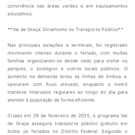
co
n
v
ivênci
a
n
a
s
áreas verdes e e
m
equi
pa
m
ent
os
educativos.
**
Vai de Graça
:
D
in
am
i
sm
o
no
Tran
sport
e
Públ
i
c
o
**
Nas
pr
incipais
est
a
çõ
e
s
e
t
e
r
m
i
n
ai
s
,
f
o
i
reg
is
t
rad
o
movimento intenso
durante o feriado
,
c
om
mu
i
t
as
f
a
m
íli
a
s
o
rg
a
ni
z
a
ndo-
s
e
de
sde
ce
do p
a
r
a
vi
s
i
t
a
r
os
parques,
o zoológico e
o
ut
r
o
s
lo
c
a
i
s pú
bl
i
c
os
.
O
aumento
na demanda levou as linhas
de
ôn
i
b
us
a
operarem com fluxo elevado, enquanto
o metrô
ma
nt
e
ve
intervalos regulares ao longo do dia para
atender à população de forma eficiente.
Criado
em
28
d
e
fe
v
erei
r
o d
e
2025,
o
pr
ogr
ama Vai
de Graça
as
s
eg
u
ra
transporte público gratuito
em
to
d
o
s
os
feri
a
d
o
s
no
Distr
ito
Fe
de
ra
l.
Seg
u
n
d
o o