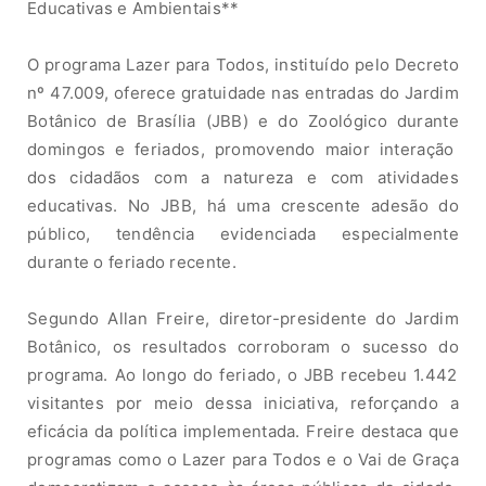
Educativas
e
Am
bi
e
nt
a
i
s
**
O
pr
o
gr
a
ma
L
a
ze
r para Todos
,
instituído
pelo Decreto
nº 47.009, o
f
er
ece
g
r
a
t
uid
a
de
na
s e
nt
ra
das
do Jardim
Botânico de Brasília (JBB) e
d
o Zoológico
dur
a
nte
domingos e feriados
,
pr
o
m
ov
e
n
d
o
m
a
ior
in
te
r
a
ção
do
s
cidadã
os com a natureza e
com
atividades
educativas. No JBB,
h
á
um
a c
re
scent
e
a
de
s
ã
o do
público
,
ten
d
ênc
i
a
e
vid
e
n
c
i
a
d
a
e
sp
e
ci
a
l
m
en
t
e
dura
n
te
o feriado recente.
Segundo
Allan Freire,
d
ire
t
or
-pr
es
id
en
t
e
do
Ja
r
d
i
m
B
o
tâ
ni
co,
o
s
r
e
s
ulta
d
os
c
o
rrobor
a
m
o s
u
ce
ss
o
do
p
r
o
gr
a
m
a.
Ao
lo
ngo
d
o
fe
r
i
a
do
, o
JBB
recebeu 1.442
visitantes por meio dessa iniciativa, reforçando
a
eficácia da
política
impl
e
m
en
t
a
da.
Fre
i
re
d
esta
ca
q
u
e
p
rogr
a
m
a
s
c
o
mo
o
Laz
e
r
para Todos
e o
Vai
d
e
Gr
a
ç
a