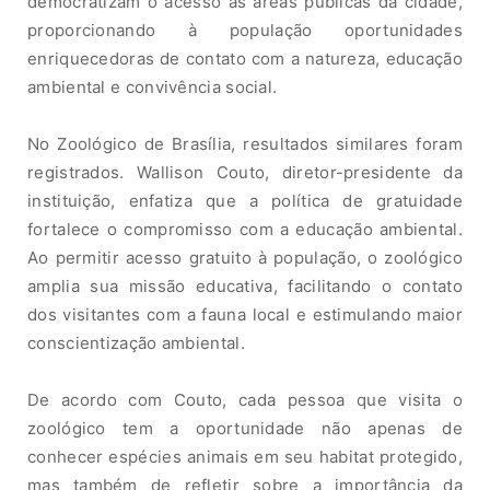
de
mo
cratizam
o acesso às áreas
púb
l
ic
a
s
da cidade
,
pro
p
o
r
ci
o
n
a
n
do
à
população
oportuni
da
des
enriquecedoras de contato com a
natureza, educação
ambiental e
c
o
nvivê
nci
a
s
o
cial.
No
Zoológico
de
Bras
íl
ia
,
resultados similares foram
registrados. Wallison Couto, diretor-presidente da
instituição, enfatiza
que
a p
o
líti
c
a
de gratuidade
fortalece
o
c
o
mp
r
om
iss
o
c
o
m
a educação ambiental.
A
o
p
erm
it
ir
ac
e
ss
o g
ratuit
o
à
p
o
pu
l
a
çã
o
,
o
z
ool
ógi
c
o
a
mplia sua missã
o
educativa, facilitando o
contato
dos visitantes
com a fauna
lo
cal
e
estimulando maior
conscientização ambiental.
De acordo com Couto,
cada
pe
s
so
a
q
u
e
visita
o
zoo
l
óg
ic
o
tem a
oportunidade não apenas
de
c
onhece
r
e
s
pé
c
i
e
s
a
n
im
a
is
em
se
u
h
a
bit
a
t
protegido,
mas também de refletir sobre
a i
mp
o
r
tância
d
a