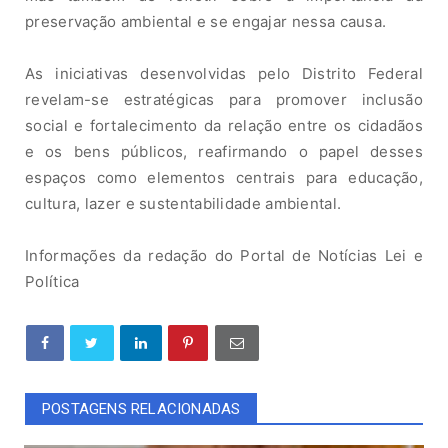
p
r
e
ser
v
a
ção a
mbient
al
e
s
e
eng
a
jar
ne
ssa
caus
a
.
As
inici
a
ti
v
as
desenvolvidas pelo Distrito Federal
revelam-se estratégicas para promover inclusão
social e fortalecimento da relação entre os cidadãos
e os bens públicos, reafirmando o papel desses
espaços como elementos centrais para educação,
cultura, lazer e sustentabilidade ambiental.
Informações da redação do Portal de Notícias Lei e
Política
POSTAGENS RELACIONADAS