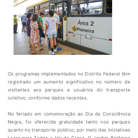
Os
p
rogramas i
mple
m
entados
no Distrito Federal têm
registrado um
aumento si
gnificati
vo
no número
de
visitantes
aos parques
e usuários
d
o transporte
coletivo
,
c
onfo
r
m
e
dados recentes.
No feriado
em
com
e
m
ora
çã
o
ao
D
ia da Consciência
Negra
,
foi oferecida gratuidade tanto nos parques
quanto
no tr
an
sp
o
rt
e
púb
l
i
co,
por
meio das iniciativas
Lazer para Todos
e V
ai
de
Gr
a
ç
a
.
O
Jardim Botânico