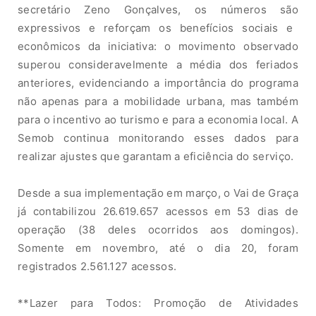
secretário Zeno Gonçalves, o
s
n
ú
mer
o
s
sã
o
ex
p
r
es
siv
os e
r
e
f
o
rç
a
m
os benefícios sociais e
econômicos
da i
n
ici
a
t
iv
a:
o movimento
o
b
s
e
rv
a
do
superou consi
d
er
a
velmente
a
média dos feriados
anteriores, e
vi
de
n
ci
ando a importância do
p
rogr
a
m
a
nã
o
a
p
en
a
s
para a
mobilidade urbana, mas também
para o incentivo ao turismo e para a
economia
l
o
c
al. A
Semob
co
n
t
inua
monitorando esses dados
p
a
r
a
r
ea
l
iz
a
r
ajustes que
ga
r
a
n
tam a
e
fi
ci
ênci
a
do
serviço.
Desde a sua implementação em março,
o
V
ai de
G
r
aç
a
já contabilizou
26.619.657 acessos em 53
d
ia
s
d
e
operação (38 deles ocorridos
aos domingos)
.
S
o
me
n
te
em novembro, até
o
d
i
a 20,
fo
r
am
reg
i
st
r
a
dos
2.5
61.127
a
cesso
s
.
**L
a
z
e
r
para
To
do
s
: P
r
omoção
d
e
Atividades