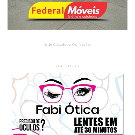
- Lkcio Calçados e Confecções -
- FABI ÓTICA -