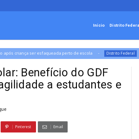
Início
Distrito Feder
perto de escola
GDF libera R$ 42,1 milhões pa
Distrito Federal
lar: Benefício do GDF
agilidade a estudantes e
que
Pinterest
Email