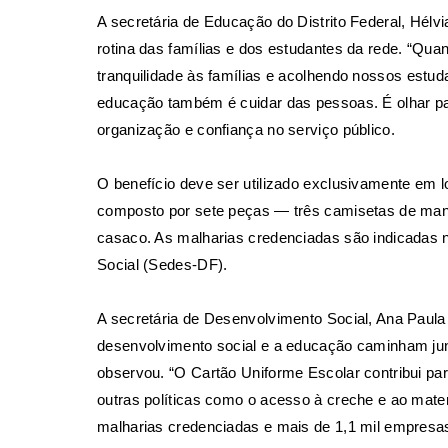
A secretária de Educação do Distrito Federal, Hélvi
rotina das famílias e dos estudantes da rede. “Qu
tranquilidade às famílias e acolhendo nossos estuda
educação também é cuidar das pessoas. É olhar pa
organização e confiança no serviço público.
O benefício deve ser utilizado exclusivamente em l
composto por sete peças — três camisetas de man
casaco. As malharias credenciadas são indicadas n
Social (Sedes-DF)
.
A secretária de Desenvolvimento Social, Ana Paula M
desenvolvimento social e a educação caminham junto
observou. “O Cartão Uniforme Escolar contribui pa
outras políticas como o acesso à creche e ao mater
malharias credenciadas e mais de 1,1 mil empresas 