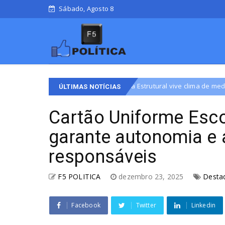
Sábado, Agosto 8
nidade da Estrutural vive clima de medo após criança ser esfaqueada 
ÚLTIMAS NOTÍCIAS
Cartão Uniforme Esco
garante autonomia e 
responsáveis
F5 POLITICA
dezembro 23, 2025
Desta
Facebook
Twitter
Linkedin