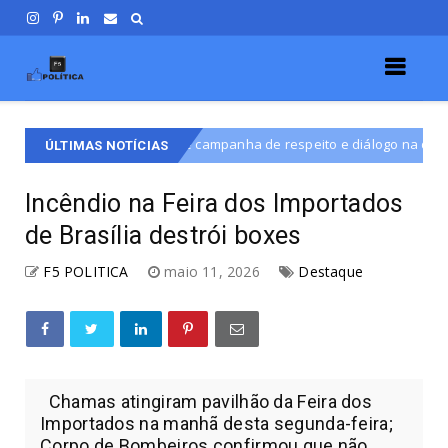
de campanha de respeito e diálogo na disputa por vaga na CLDF
D
ÚLTIMAS NOTÍCIAS
Incêndio na Feira dos Importados
de Brasília destrói boxes
F5 POLITICA
maio 11, 2026
Destaque
Chamas atingiram pavilhão da Feira dos
Importados na manhã desta segunda-feira;
Corpo de Bombeiros confirmou que não